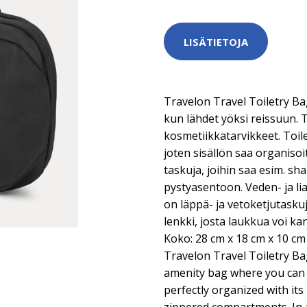
LISÄTIETOJA
Travelon Travel Toiletry Bag
kun lähdet yöksi reissuun. 
kosmetiikkatarvikkeet. Toil
joten sisällön saa organisoi
taskuja, joihin saa esim. s
pystyasentoon. Veden- ja li
on läppä- ja vetoketjutasku
lenkki, josta laukkua voi ka
Koko: 28 cm x 18 cm x 10 cm 
Travelon Travel Toiletry Ba
amenity bag where you can
perfectly organized with its