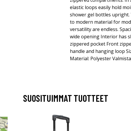
zippered compartments. In a
elastic loops easily hold m
shower gel bottles upright.
to modern material for mod
versatility are endless. Sp
wide opening Interior has sl
zippered pocket Front zip
handle and hanging loop Siz
Material: Polyester Valmis
SUOSITUIMMAT TUOTTEET