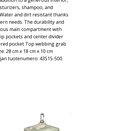
ddition to a generous interior,
oisturizers, shampoo, and
 Water and dirt resistant thanks
ern needs. The durability and
acious main compartment with
ip pockets and center divider
pered pocket Top webbing grab
e: 28 cm x 18 cm x 10 cm
tajan tuotenumero: 43515-500