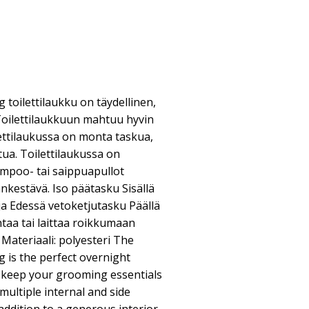
 toilettilaukku on täydellinen,
Toilettilaukkuun mahtuu hyvin
ettilaukussa on monta taskua,
tua. Toilettilaukussa on
hampoo- tai saippuapullot
ankestävä. Iso päätasku Sisällä
ja Edessä vetoketjutasku Päällä
ntaa tai laittaa roikkumaan
Materiaali: polyesteri The
g is the perfect overnight
 keep your grooming essentials
 multiple internal and side