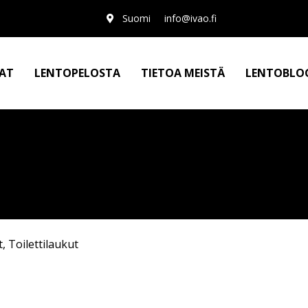
Suomi
info@ivao.fi
AT
LENTOPELOSTA
TIETOA MEISTÄ
LENTOBLO
t
,
Toilettilaukut