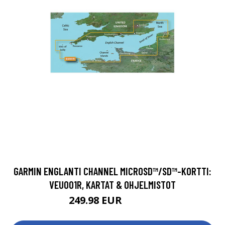
GARMIN ENGLANTI CHANNEL MICROSD™/SD™-KORTTI:
VEU001R, KARTAT & OHJELMISTOT
249.98 EUR
265.86 EUR