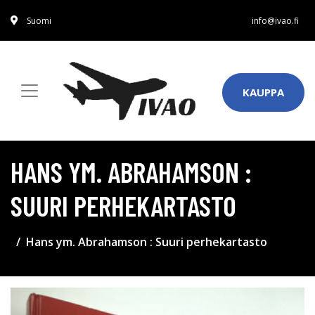
Suomi
info@ivao.fi
KAUPPA
HANS YM. ABRAHAMSON :
SUURI PERHEKARTASTO
Hans ym. Abrahamson : Suuri perhekartasto