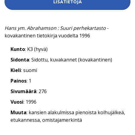
LISÄTIETOJA
Hans ym. Abrahamson : Suuri perhekartasto
-
kovakantinen tietokirja vuodelta 1996
Kunto
: K3 (hyvä)
Sidonta
: Sidottu, kuvakannet (kovakantinen)
Kieli
: suomi
Painos
: 1
Sivumäärä
: 276
Vuosi
: 1996
Muuta
: kansien alakulmissa pienoista kolhujälkeä,
etukannessa, omistajamerkintä