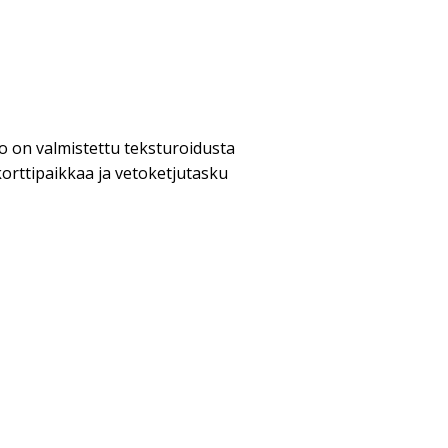
o on valmistettu teksturoidusta
korttipaikkaa ja vetoketjutasku