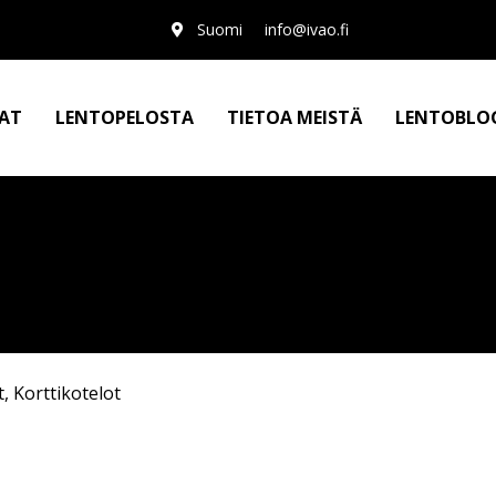
Suomi
info@ivao.fi
AT
LENTOPELOSTA
TIETOA MEISTÄ
LENTOBLO
t
,
Korttikotelot